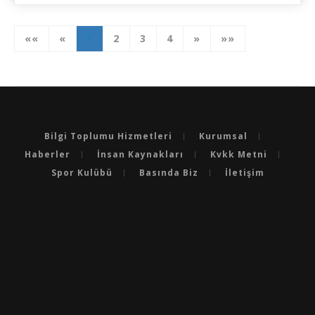
««
«
1
2
3
4
»
»»
Bilgi Toplumu Hizmetleri
Kurumsal
Haberler
İnsan Kaynakları
Kvkk Metni
Spor Kulübü
Basında Biz
İletişim
BURSA'NIN EN BAŞARILI OKULLARI
BURSA'DA LGS’DE EN BAŞARILI OKULLAR
BURSA'DA YKS’DE EN BAŞARILI OKULLAR
BURSA ÖZEL OKULLAR