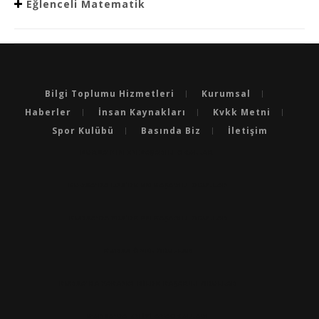
Eğlenceli Matematik
Bilgi Toplumu Hizmetleri
Kurumsal
Haberler
İnsan Kaynakları
Kvkk Metni
Spor Kulübü
Basında Biz
İletişim
BURSA'NIN EN BAŞARILI OKULLARI
BURSA'DA LGS’DE EN BAŞARILI OKULLAR
BURSA'DA YKS’DE EN BAŞARILI OKULLAR
BURSA ÖZEL OKULLAR
BURSA'DA YABANCI DILDE BAŞARILI OKULLAR
BURSA'DA EN IYI ANAOKULLARI