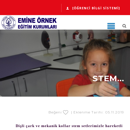
[ÖĞRENCI BILGI SISTEMI]
STEM...
Beğeni
| Eklenme Tarihi: 05.11.2019
Dişli çark ve mekanik kollar stem setlerimizle hareketli