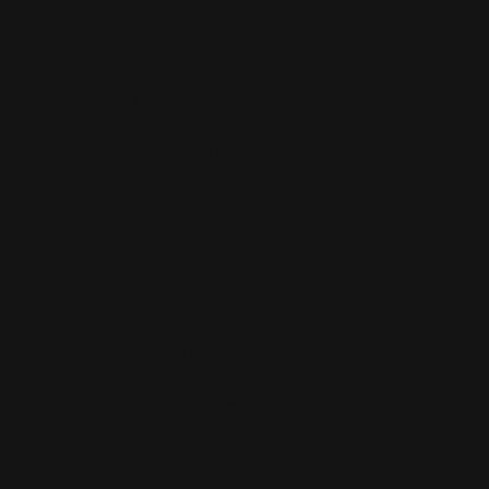
BURSA'NIN EN BAŞARILI OKULLARI
BURSA'DA LGS’DE EN BAŞARILI OKULLAR
BURSA'DA YKS’DE EN BAŞARILI OKULLAR
BURSA ÖZEL OKULLAR
BURSA'DA YABANCI DILDE BAŞARILI OKULLAR
BURSA'DA EN IYI ANAOKULLARI
BURSA'DA EN İYİ ÜNİVERSİTELERİ KAZANDIRAN OKULLAR
BURSA'DA TEOG’DA VE LGS’DE EN BAŞARILI OKULLAR
BURSA'NIN AKADEMIK BASARISI EN YÜKSEK OKULU
BURSA'DA LYS'DE EN BASARILI OKULLAR