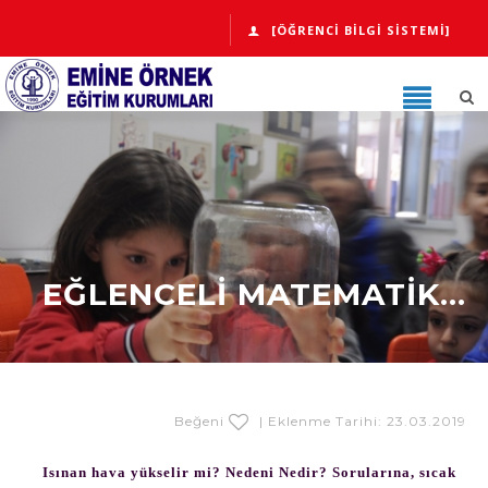
[ÖĞRENCI BILGI SISTEMI]
EĞLENCELI MATEMATIK...
Beğeni
| Eklenme Tarihi: 23.03.2019
Isınan hava yükselir mi? Nedeni Nedir? Sorularına, sıcak