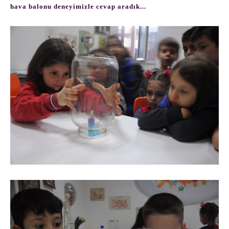
hava balonu deneyimizle cevap aradık...