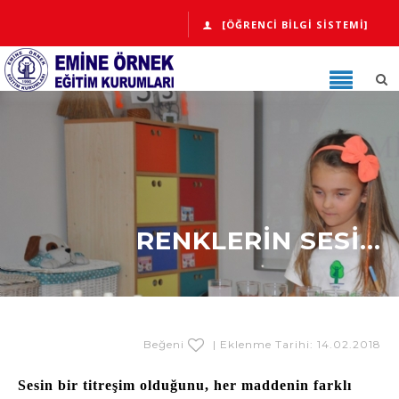
[ÖĞRENCI BILGI SISTEMI]
RENKLERIN SESI...
Beğeni
| Eklenme Tarihi: 14.02.2018
Sesin bir titreşim olduğunu, her maddenin farklı