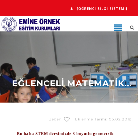
[ÖĞRENCI BILGI SISTEMI]
EĞLENCELI MATEMATIK...
Beğeni
| Eklenme Tarihi: 05.02.2018
Bu hafta STEM dersimizde 3 boyutlu geometrik