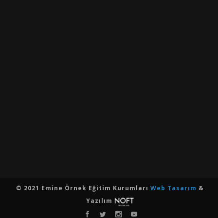
BURSA'DA YABANCI DILDE BAŞARILI OKULLAR
BURSA'DA EN IYI ANAOKULLARI
BURSA'DA EN İYİ ÜNİVERSİTELERİ KAZANDIRAN OKULLAR
BURSA'DA TEOG’DA VE LGS’DE EN BAŞARILI OKULLAR
BURSA'NIN AKADEMIK BASARISI EN YÜKSEK OKULU
BURSA'DA LYS'DE EN BASARILI OKULLAR
© 2021 Emine Örnek Eğitim Kurumları
Web Tasarım
&
Yazılım