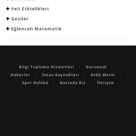
Veli Etkinlikleri
Geziler
Eğlenceli Matematik
Bilgi Toplumu Hizmetleri
Kurumsal
Haberler
İnsan Kaynakları
Kvkk Metni
Spor Kulübü
Basında Biz
İletişim
BURSA'NIN EN BAŞARILI OKULLARI
BURSA'DA LGS’DE EN BAŞARILI OKULLAR
BURSA'DA YKS’DE EN BAŞARILI OKULLAR
BURSA ÖZEL OKULLAR