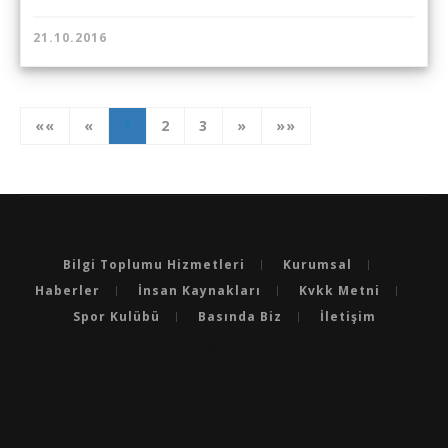
21.10.2016
««
«
1
2
3
»
»»
Bilgi Toplumu Hizmetleri
Kurumsal
Haberler
İnsan Kaynakları
Kvkk Metni
Spor Kulübü
Basında Biz
İletişim
BURSA'NIN EN BAŞARILI OKULLARI
BURSA'DA LGS’DE EN BAŞARILI OKULLAR
BURSA'DA YKS’DE EN BAŞARILI OKULLAR