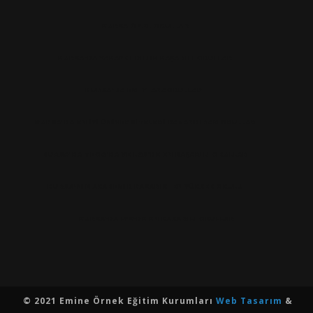
BURSA ÖZEL OKULLAR
BURSA'DA YABANCI DILDE BAŞARILI OKULLAR
BURSA'DA EN IYI ANAOKULLARI
BURSA'DA EN İYİ ÜNİVERSİTELERİ KAZANDIRAN OKULLAR
BURSA'DA TEOG’DA VE LGS’DE EN BAŞARILI OKULLAR
BURSA'NIN AKADEMIK BASARISI EN YÜKSEK OKULU
BURSA'DA LYS'DE EN BASARILI OKULLAR
© 2021 Emine Örnek Eğitim Kurumları
Web Tasarım
&