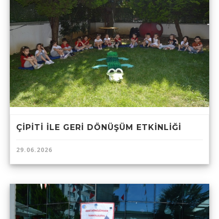
ÇİPİTİ İLE GERİ DÖNÜŞÜM ETKİNLİĞİ
29.06.2026