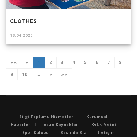
CLOTHES
18.04.2026
««
«
1
2
3
4
5
6
7
8
9
10
…
»
»»
Bilgi Toplumu Hizmetleri
Kurumsal
Haberler
İnsan Kaynakları
Kvkk Metni
Spor Kulübü
Basında Biz
İletişim