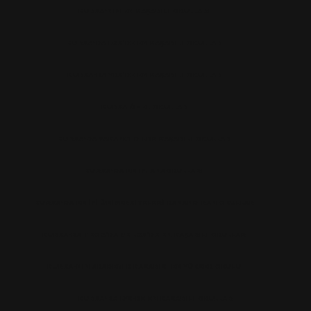
BURSA'NIN EN BAŞARILI OKULLARI
BURSA'DA LGS’DE EN BAŞARILI OKULLAR
BURSA'DA YKS’DE EN BAŞARILI OKULLAR
BURSA ÖZEL OKULLAR
BURSA'DA YABANCI DILDE BAŞARILI OKULLAR
BURSA'DA EN IYI ANAOKULLARI
BURSA'DA EN İYİ ÜNİVERSİTELERİ KAZANDIRAN OKULLAR
BURSA'DA TEOG’DA VE LGS’DE EN BAŞARILI OKULLAR
BURSA'NIN AKADEMIK BASARISI EN YÜKSEK OKULU
BURSA'DA LYS'DE EN BASARILI OKULLAR