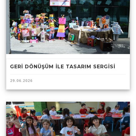
GERİ DÖNÜŞÜM İLE TASARIM SERGİSİ
29.06.2026